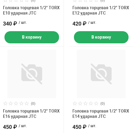
(0)
(0)
Накачка колес 
Головка торцевая 1/2" TORX
Головка торцевая 1/2" TORX
ех
Разное
E10 ударная JTC
E12 ударная JTC
Оборудование S
340 ₽
/ шт.
420 ₽
/ шт.
Инструмент JT
В корзину
В корзину
Мотоадаптеры
Универсальные
Подъемники дл
Правка дисков
ование
(0)
(0)
Головка торцевая 1/2" TORX
Головка торцевая 1/2" TORX
E16 ударная JTC
E14 ударная JTC
450 ₽
/ шт.
450 ₽
/ шт.