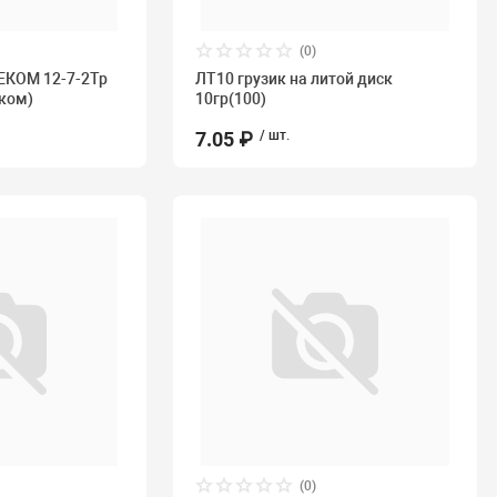
(0)
ЕКОМ 12-7-2Тр
ЛТ10 грузик на литой диск
еком)
10гр(100)
7.05 ₽
/ шт.
(0)