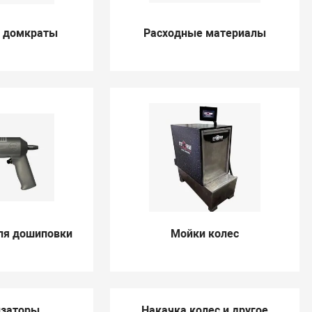
 домкраты
Расходные материалы
ля дошиповки
Мойки колес
изаторы
Накачка колес и другое