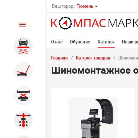
Ваш город:
Тюмень
Каталог
О нас
Обучение
Каталог
Наши р
Автомобильные подъемники
Главная
Каталог товаров
Шиномон
Шиномонтажное о
Шиномонтажное
оборудование
Общегаражное
Стенды сход-развал