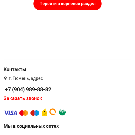
Накачка колес 
Перейти в корневой раздел
ех
Разное
Оборудование S
Инструмент JT
Мотоадаптеры
Универсальные
Подъемники дл
Контакты
Правка дисков
г. Тюмень, адрес
ование
+7 (904) 989-88-82
Заказать звонок
Мы в социальных сетях